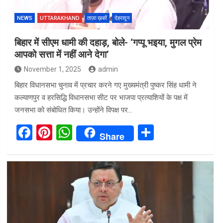
NEWS
UTTARAKHAND
ताज़ा ख़बरें
देहरादून
बिहार में सीएम धामी की दहाड़, बोले- ‘गप्पू भइया, मुगल प्रेम
आपको सत्ता में नहीं आने देगा’
November 1, 2025
admin
बिहार विधानसभा चुनाव में प्रचार करने गए मुख्यमंत्री पुष्कर सिंह धामी ने
कल्याणपुर व हरसिद्धि विधानसभा सीट पर भाजपा प्रत्याशियों के पक्ष में
जनसभा को संबोधित किया। उन्होंने विपक्ष पर…
F
Pi
W
S
Share
a
nt
h
h
ce
er
at
ar
b
es
s
e
o
t
A
o
p