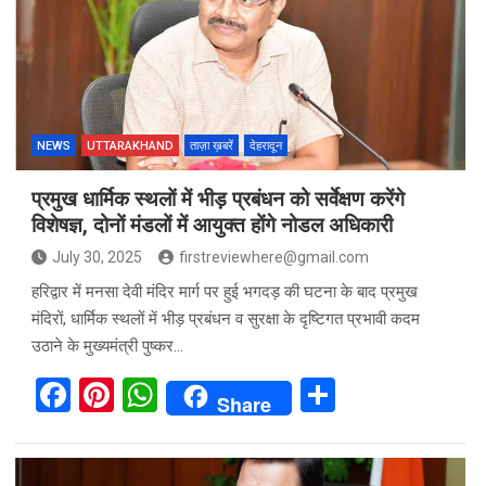
o
t
A
o
p
k
p
NEWS
UTTARAKHAND
ताज़ा ख़बरें
देहरादून
प्रमुख धार्मिक स्थलों में भीड़ प्रबंधन को सर्वेक्षण करेंगे
विशेषज्ञ, दोनों मंडलों में आयुक्त होंगे नोडल अधिकारी
July 30, 2025
firstreviewhere@gmail.com
हरिद्वार में मनसा देवी मंदिर मार्ग पर हुई भगदड़ की घटना के बाद प्रमुख
मंदिरों, धार्मिक स्थलों में भीड़ प्रबंधन व सुरक्षा के दृष्टिगत प्रभावी कदम
उठाने के मुख्यमंत्री पुष्कर…
F
Pi
W
S
Share
a
nt
h
h
ce
er
at
ar