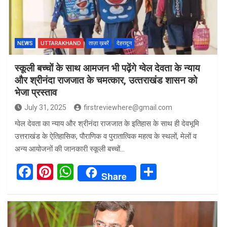
o
p
k
p
NEWS
UTTARAKHAND
ताज़ा ख़बरें
देहरादून
स्कूली बच्चों के साथ आमजन भी पढ़ेंगे ग्वेल देवता के न्याय
और श्रीनंदा राजजात के चमत्‍कार, उत्‍तराखंड शासन को
भेजा प्रस्‍ताव
July 31, 2025
firstreviewhere@gmail.com
ग्वेल देवता का न्याय और श्रीनंदा राजजात के इतिहास के साथ ही देवभूमि
उत्तराखंड के ऐतिहासिक, पौराणिक व पुरातात्विक महत्व के स्थलों, मेलों व
अन्य आयोजनों की जानकारी स्कूली बच्चों…
F
Pi
W
S
Share
a
nt
h
h
ce
er
at
ar
b
es
s
e