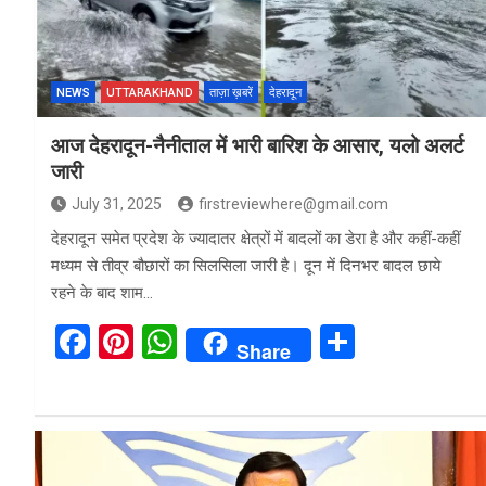
o
p
k
p
NEWS
UTTARAKHAND
ताज़ा ख़बरें
देहरादून
आज देहरादून-नैनीताल में भारी बारिश के आसार, यलो अलर्ट
जारी
July 31, 2025
firstreviewhere@gmail.com
देहरादून समेत प्रदेश के ज्यादातर क्षेत्रों में बादलों का डेरा है और कहीं-कहीं
मध्यम से तीव्र बौछारों का सिलसिला जारी है। दून में दिनभर बादल छाये
रहने के बाद शाम…
F
Pi
W
S
Share
a
nt
h
h
ce
er
at
ar
b
es
s
e
o
t
A