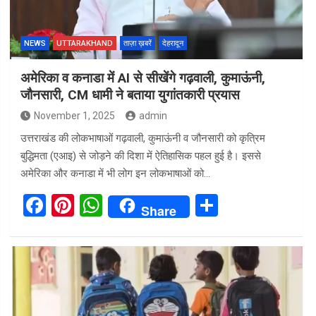
k
p
NEWS
UTTARAKHAND
ताज़ा ख़बरें
देहरादून
अमेरिका व कनाडा में AI से सीखेंगे गढ़वाली, कुमाऊंनी,
जौनसारी, CM धामी ने बताया युगांतकारी प्रयास
November 1, 2025
admin
उत्तराखंड की लोकभाषाओं गढ़वाली, कुमाऊंनी व जौनसारी को कृत्रिम
बुद्धिमता (एआइ) से जोड़ने की दिशा में ऐतिहासिक पहल हुई है। इससे
अमेरिका और कनाडा में भी लोग इन लोकभाषाओं को…
F
Pi
W
S
Share
a
nt
h
h
ce
er
at
ar
b
es
s
e
o
t
A