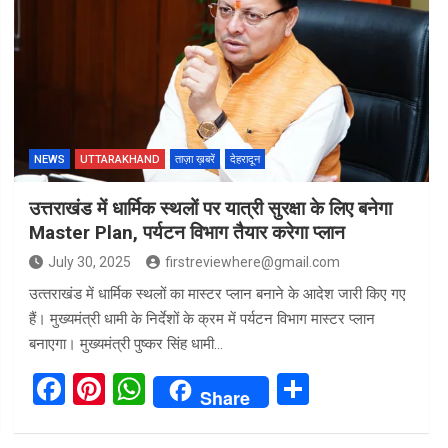
b
es
s
e
o
t
A
o
p
k
p
NEWS
UTTARAKHAND
ताज़ा ख़बरें
देहरादून
उत्तराखंड में धार्मिक स्थलों पर यात्री सुरक्षा के लिए बनेगा
Master Plan, पर्यटन विभाग तैयार करेगा प्लान
July 30, 2025
firstreviewhere@gmail.com
उत्‍तराखंड में धार्मिक स्‍थलों का मास्‍टर प्‍लान बनाने के आदेश जारी किए गए
हैं। मुख्‍यमंत्री धामी के निर्देशों के क्रम में पर्यटन विभाग मास्‍टर प्‍लान
बनाएगा। मुख्यमंत्री पुष्कर सिंह धामी…
F
Pi
W
S
Share
a
nt
h
h