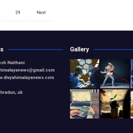
ce
er
at
ar
b
es
s
e
29
Next
o
t
A
o
p
k
p
Us
Gallery
esh Naithani
yahimalayanews@gmail.com
w.divyahimalayanews.com
hradun, uk