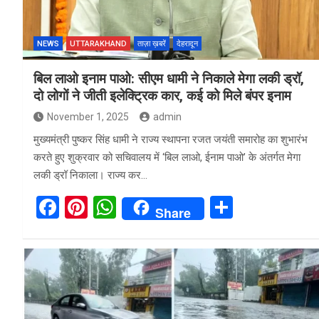
k
p
NEWS
UTTARAKHAND
ताज़ा ख़बरें
देहरादून
बिल लाओ इनाम पाओ: सीएम धामी ने निकाले मेगा लकी ड्रॉ,
दो लोगों ने जीती इलेक्ट्रिक कार, कई को मिले बंपर इनाम
November 1, 2025
admin
मुख्यमंत्री पुष्कर सिंह धामी ने राज्य स्थापना रजत जयंती समारोह का शुभारंभ
करते हुए शुक्रवार को सचिवालय में ‘बिल लाओ, ईनाम पाओ’ के अंतर्गत मेगा
लकी ड्रॉ निकाला। राज्य कर…
F
Pi
W
S
Share
a
nt
h
h
ce
er
at
ar
b
es
s
e
o
t
A