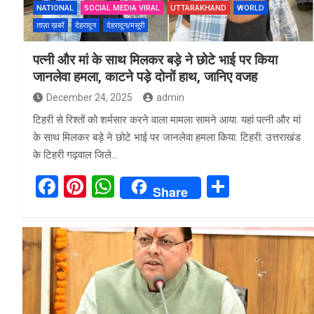
NATIONAL
SOCIAL MEDIA VIRAL
UTTARAKHAND
WORLD
ताज़ा ख़बरें
देहरादून
देहरादून/मसूरी
पत्नी और मां के साथ मिलकर बड़े ने छोटे भाई पर किया
जानलेवा हमला, काटने पड़े दोनों हाथ, जानिए वजह
December 24, 2025
admin
टिहरी से रिश्तों को शर्मसार करने वाला मामला सामने आया. यहां पत्नी और मां
के साथ मिलकर बड़े ने छोटे भाई पर जानलेवा हमला किया. टिहरी: उत्तराखंड
के टिहरी गढ़वाल जिले…
F
Pi
W
S
Share
a
nt
h
h
ce
er
at
ar
b
es
s
e
o
t
A
o
p