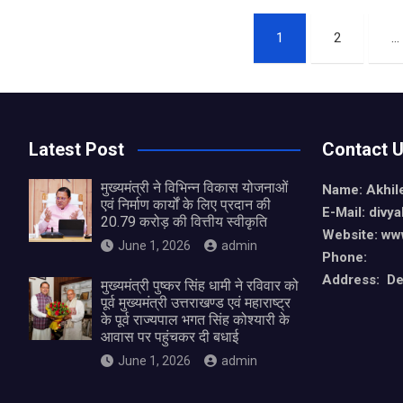
ce
er
at
ar
Posts
b
es
s
e
1
2
…
o
t
A
pagination
o
p
k
p
Latest Post
Contact 
मुख्यमंत्री ने विभिन्न विकास योजनाओं
Name: Akhil
एवं निर्माण कार्यों के लिए प्रदान की
E-Mail: div
20.79 करोड़ की वित्तीय स्वीकृति
Website: ww
June 1, 2026
admin
Phone:
Address: De
मुख्यमंत्री पुष्कर सिंह धामी ने रविवार को
पूर्व मुख्यमंत्री उत्तराखण्ड एवं महाराष्ट्र
के पूर्व राज्यपाल भगत सिंह कोश्यारी के
आवास पर पहुंचकर दी बधाई
June 1, 2026
admin