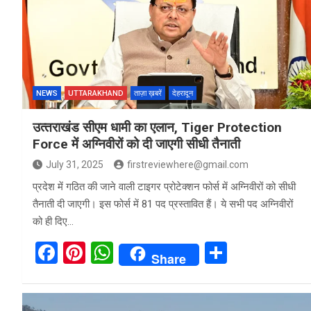
o
p
k
p
NEWS
UTTARAKHAND
ताज़ा ख़बरें
देहरादून
उत्‍तराखंड सीएम धामी का एलान, Tiger Protection
Force में अग्निवीरों को दी जाएगी सीधी तैनाती
July 31, 2025
firstreviewhere@gmail.com
प्रदेश में गठित की जाने वाली टाइगर प्रोटेक्शन फोर्स में अग्निवीरों को सीधी
तैनाती दी जाएगी। इस फोर्स में 81 पद प्रस्तावित हैं। ये सभी पद अग्निवीरों
को ही दिए…
F
Pi
W
S
Share
a
nt
h
h
ce
er
at
ar