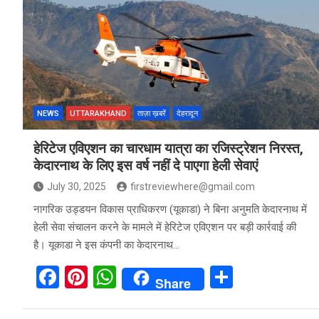
b
es
s
e
o
t
A
o
p
k
p
NEWS
UTTARAKHAND
ताज़ा ख़बरें
देहरादून
हेरिटेज एविएशन का चारधाम यात्रा का रजिस्ट्रेशन निरस्त,
केदारनाथ के लिए इस वर्ष नहीं दे पाएगा हेली सेवाएं
July 30, 2025
firstreviewhere@gmail.com
नागरिक उड्डयन विकास प्राधिकरण (यूकाडा) ने बिना अनुमति केदारनाथ में
हेली सेवा संचालन करने के मामले में हेरिटेज एविएशन पर बड़ी कार्रवाई की
है। यूकाडा ने इस कंपनी का केदारनाथ…
F
Pi
W
S
Share
a
nt
h
h