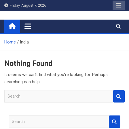
Skip
Friday, August 7, 2026
to
content
Home
Home
India
Nothing Found
It seems we can’t find what you’re looking for. Perhaps
searching can help.
S
e
a
r
S
c
e