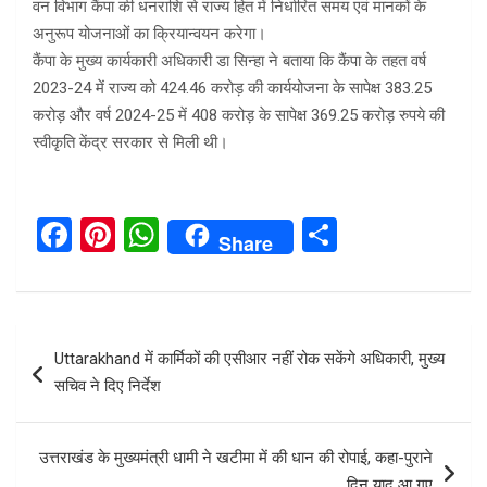
वन विभाग कैंपा की धनराशि से राज्य हित में निर्धारित समय एवं मानकों के
अनुरूप योजनाओं का क्रियान्वयन करेगा।
कैंपा के मुख्य कार्यकारी अधिकारी डा सिन्हा ने बताया कि कैंपा के तहत वर्ष
2023-24 में राज्य को 424.46 करोड़ की कार्ययोजना के सापेक्ष 383.25
करोड़ और वर्ष 2024-25 में 408 करोड़ के सापेक्ष 369.25 करोड़ रुपये की
स्वीकृति केंद्र सरकार से मिली थी।
F
Pi
W
S
Share
a
nt
h
h
ce
er
at
ar
b
es
s
e
Post
Uttarakhand में कार्मिकों की एसीआर नहीं रोक सकेंगे अधिकारी, मुख्य
o
t
A
navigation
सचिव ने दिए निर्देश
o
p
k
p
उत्तराखंड के मुख्यमंत्री धामी ने खटीमा में की धान की रोपाई, कहा-पुराने
दिन याद आ गए