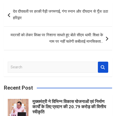
b
es
s
e
Post
देव दीपावली पर हरकी पैड़ी जगमगाई, गंगा स्नान और दीपदान से गूँज उठा
o
t
A
navigation
हरिद्वार
o
p
k
p
मदरसों को लेकर विपक्ष पर निशाना साधते हुए बोले सीएम धामी: शिक्षा के
नाम पर नहीं चलेगी कबीलाई मानसिकता…
S
e
a
r
Recent Post
c
h
मुख्यमंत्री ने विभिन्न विकास योजनाओं एवं निर्माण
कार्यों के लिए प्रदान की 20.79 करोड़ की वित्तीय
स्वीकृति