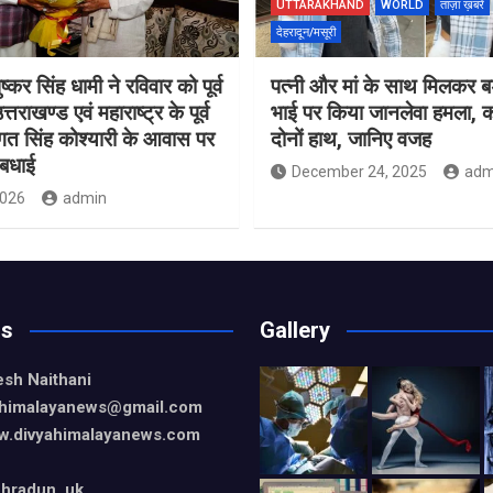
UTTARAKHAND
WORLD
ताज़ा ख़बरें
देहरादून/मसूरी
ुष्कर सिंह धामी ने रविवार को पूर्व
पत्नी और मां के साथ मिलकर बड़
त्तराखण्ड एवं महाराष्ट्र के पूर्व
भाई पर किया जानलेवा हमला, का
गत सिंह कोश्यारी के आवास पर
दोनों हाथ, जानिए वजह
 बधाई
December 24, 2025
adm
2026
admin
Us
Gallery
esh Naithani
yahimalayanews@gmail.com
w.divyahimalayanews.com
hradun, uk