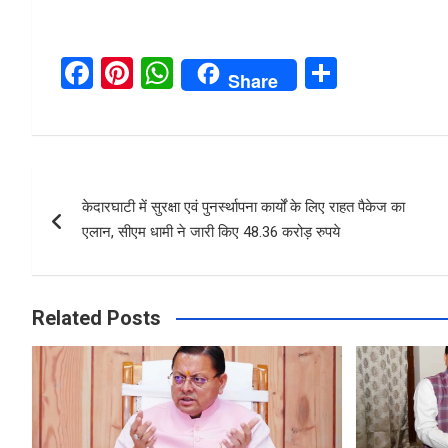
F
Pi
W
S
Share
a
nt
h
h
ce
er
at
ar
b
es
s
e
Post
o
t
A
केदारघाटी में सुरक्षा एवं पुनर्स्थापना कार्यों के लिए राहत पैकेज का
navigation
o
p
एलान, सीएम धामी ने जारी किए 48.36 करोड़ रुपये
k
p
Related Posts