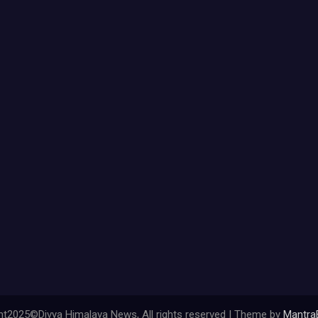
ht2025©Divya Himalaya News, All rights reserved | Theme by
Mantra