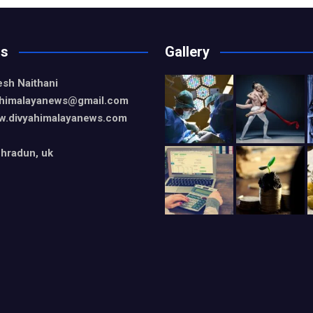
Us
Gallery
esh Naithani
yahimalayanews@gmail.com
w.divyahimalayanews.com
hradun, uk