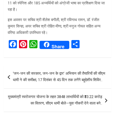
11 को स्पेनिश और 185 अभ्यर्थियों को अंग्रेजी भाषा का प्रशिक्षण दिया जा
रहा है।
इस अवसर पर सचिव श्री शैलेश बगौली, श्री रविनाथ रामन, डॉ. रंजीत
कुमार सिन्हा, अपर सचिव श्री रोहित मीणा, श्री मनुज गोयल सहित अन्य
वरिष्ठ अधिकारी उपस्थित रहे।
F
Pi
W
S
Share
a
nt
h
h
ce
er
at
ar
b
es
s
e
Post
‘जन-जन की सरकार, जन-जन के द्वार’ अभियान की तैयारियों की सीएम
o
t
A
navigation
धामी ने की समीक्षा, 17 दिसंबर से 45 दिन तक लगेंगे बहुद्देशीय शिविर..
o
p
k
p
मुख्यमंत्री स्वरोजगार योजना के तहत 3848 लाभार्थियों को ₹33.22 करोड़
का वितरण, सीएम धामी बोले—युवा नौकरी देने वाला बने..