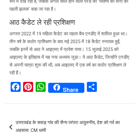
रूप में देख रहा है, जबकि अगले साल होने वाली परेड को ‘भविष्य की सेना की
पहली झलक’ कहा जा रहा है।
आठ कैडेट ले रही प्रशिक्षण
अगस्त 2022 में 19 महिला कैडेट का पहला बैच एनडीए में शामिल हुआ था।
तीन वर्ष के कठोर प्रशिक्षण के बाद मई 2025 में 18 कैडेट स्नातक हुईं,
जबकि इनमें से आठ ने आइएमए में प्रवेश पाया। 15 जुलाई 2025 को
आइएमए के इतिहास में यह नया अध्याय जुड़ा। ये आठ कैडेट, जिन्होंने एनडीए
से अपनी यात्रा शुरू की थी, अब आइएमए में एक वर्ष का कठोर प्रशिक्षण ले
रही हैं।
F
Pi
W
S
Share
a
nt
h
h
ce
er
at
ar
b
es
s
e
Post
उत्तराखंड के सवाड़ गांव की सैन्य परंपरा अतुलनीय, देश को गर्व का
o
t
A
navigation
अहसास: CM धामी
o
p