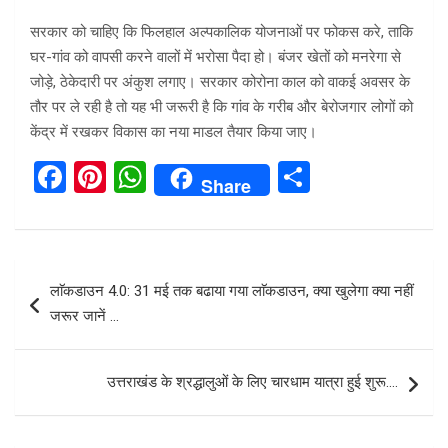
सरकार को चाहिए कि फिलहाल अल्पकालिक योजनाओं पर फोकस करे, ताकि
घर-गांव को वापसी करने वालों में भरोसा पैदा हो। बंजर खेतों को मनरेगा से
जोड़े, ठेकेदारी पर अंकुश लगाए। सरकार कोरोना काल को वाकई अवसर के
तौर पर ले रही है तो यह भी जरूरी है कि गांव के गरीब और बेरोजगार लोगों को
केंद्र में रखकर विकास का नया माडल तैयार किया जाए।
F
Pi
W
S
Share
a
nt
h
h
ce
er
at
ar
b
es
s
e
Post
लाॅकडाउन 4.0: 31 मई तक बढाया गया लाॅकडाउन, क्या खुलेगा क्या नहीं
o
t
A
navigation
जरूर जानें …
o
p
k
p
उत्तराखंड के श्रद्धालुओं के लिए चारधाम यात्रा हुई शुरू….