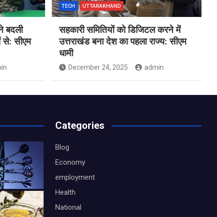
TECH
UTTARAKHAND
ने बदली
सहकारी समितियों को डिजिटल करने में
ं से: सीएम
उत्तराखंड बना देश का पहला राज्य: सीएम
धामी
in
December 24, 2025
admin
Categories
Blog
Economy
employment
Health
National