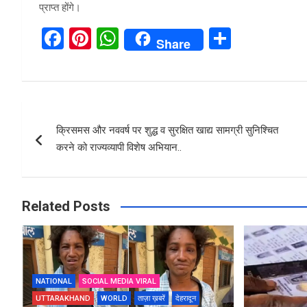
प्राप्त होंगे।
F
Pi
W
S
Share
a
nt
h
h
ce
er
at
ar
b
es
s
e
Post
o
t
A
क्रिसमस और नववर्ष पर शुद्ध व सुरक्षित खाद्य सामग्री सुनिश्चित
navigation
o
p
करने को राज्यव्यापी विशेष अभियान..
k
p
Related Posts
NATIONAL
SOCIAL MEDIA VIRAL
UTTARAKHAND
WORLD
ताज़ा ख़बरें
देहरादून