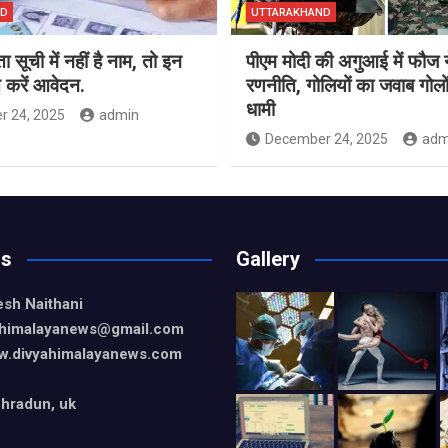
ND
UTTARAKHAND
सूची में नहीं है नाम, तो इन
पीएम मोदी की अगुआई में फौज 
से करें आवेदन.
रणनीति, गोलियों का जवाब गोलो
धामी
 24, 2025
admin
December 24, 2025
adm
Us
Gallery
esh Naithani
yahimalayanews@gmail.com
w.divyahimalayanews.com
hradun, uk