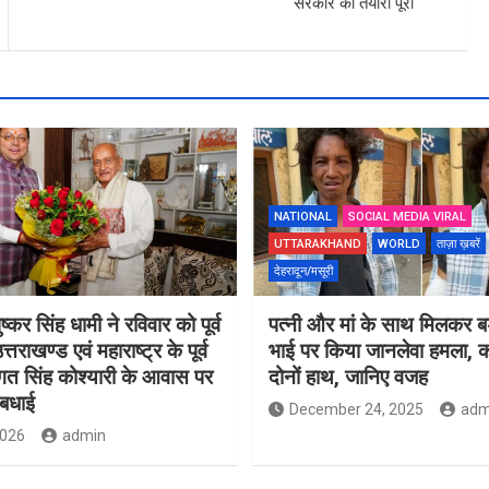
सरकार की तैयारी पूरी
NATIONAL
SOCIAL MEDIA VIRAL
UTTARAKHAND
WORLD
ताज़ा ख़बरें
देहरादून/मसूरी
ुष्कर सिंह धामी ने रविवार को पूर्व
पत्नी और मां के साथ मिलकर बड़
त्तराखण्ड एवं महाराष्ट्र के पूर्व
भाई पर किया जानलेवा हमला, का
गत सिंह कोश्यारी के आवास पर
दोनों हाथ, जानिए वजह
 बधाई
December 24, 2025
adm
2026
admin