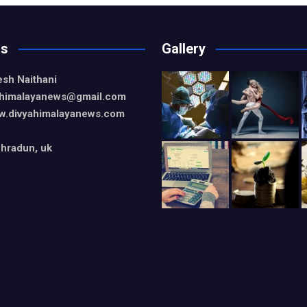
Us
Gallery
esh Naithani
yahimalayanews@gmail.com
w.divyahimalayanews.com
hradun, uk