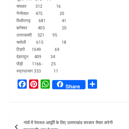
चंपावत 312 16
नैनीताल 475 20
पिथौरागढ़ 681 41
बागेश्वर 405 20
उत्तरकाशी 521 95
चमोली 615 18
टिहरी 1049 69
देहरादून 409 34
पौड़ी 1166- 25
रुद्रप्रयाग 333 11
F
Pi
W
S
Share
a
nt
h
h
ce
er
at
ar
b
es
s
e
Post
o
t
A
गांवों में पेयजल आपूर्ति के लिए उत्‍तराखंड सरकार तैयार करेगी
navigation