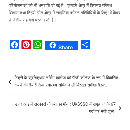
परियोजनाओं को भी धनराशि दी गई है। कुमाऊं क्षेत्र में विरासत परिपथ
विकास तथा टिहरी झील क्षेत्र में साहसिक पर्यटन गतिविधियों के लिए भी केंद्र
ने वित्तीय सहायता प्रदान की है।
F
Pi
W
S
Share
a
nt
h
h
ce
er
at
ar
b
es
s
e
Post
टिहरी के सुरसिंहधार नर्सिंग कॉलेज को पीजी कॉलेज के रूप में विकसित
o
t
A
navigation
करने की तैयारी तेज, स्वास्थ्य सचिव ने ली विस्तृत समीक्षा बैठक..
o
p
k
p
उत्तराखंड में सरकारी नौकरी का मौका: UKSSSC में समूह ‘ग’ के 67
पदों पर भर्ती शुरू..