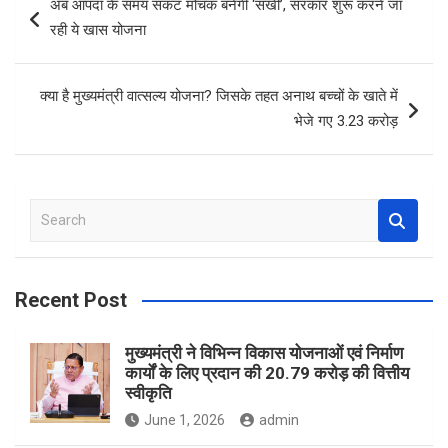
अब आपदा के समय संकट मोचक बनेंगी ‘सखी’, सरकार शुरू करने जा
o
t
A
navigation
रही ये खास योजना
o
p
k
p
क्‍या है मुख्‍यमंत्री वात्‍सल्‍य योजना? जिसके तहत अनाथ बच्‍चों के खाते में
भेजे गए 3.23 करोड़
S
e
a
r
Recent Post
c
h
मुख्यमंत्री ने विभिन्न विकास योजनाओं एवं निर्माण
कार्यों के लिए प्रदान की 20.79 करोड़ की वित्तीय
स्वीकृति
June 1, 2026
admin